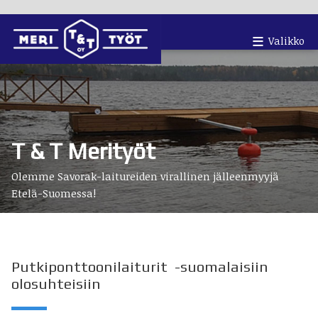
Putkiponttonilaiturit
Valikko
Betoniponttonilaiturit
Satamalaiturit
Laiturin
T & T Merityöt
hankkiminen
Olemme Savorak-laitureiden virallinen jälleenmyyjä
Yhteystiedot
Etelä-Suomessa!
Putkiponttoonilaiturit -suomalaisiin
olosuhteisiin