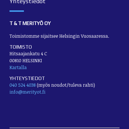
Yhteystiedot
T & T MERITYÖ OY
Toimistomme sijaitsee Helsingin Vuosaaressa.
TOIMISTO
Hitsaajankatu 4 C
00810 HELSINKI
Kartalla
YHTEYSTIEDOT
040 524 4038
(myös noudot/tuleva rahti)
info@merityot.fi