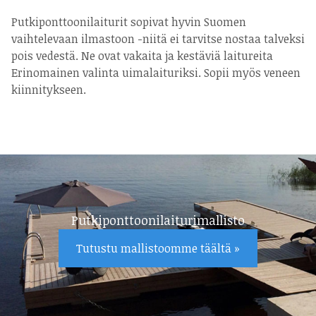
Putkiponttoonilaiturit sopivat hyvin Suomen
vaihtelevaan ilmastoon -niitä ei tarvitse nostaa talveksi
pois vedestä. Ne ovat vakaita ja kestäviä laitureita
Erinomainen valinta uimalaituriksi. Sopii myös veneen
kiinnitykseen.
Putkiponttoonilaiturimallisto
Tutustu mallistoomme täältä »