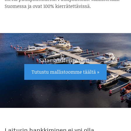
Suomessa ja ovat 100% kierrätettävissä.
Satamalaiturimallisto
Tutustu mallistoomme täältä »
Laiturin hankkiminen ei voi olla