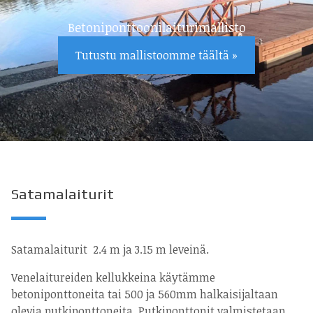
Betoniponttoonilaiturimallisto
Tutustu mallistoomme täältä »
Satamalaiturit
Satamalaiturit 2.4 m ja 3.15 m leveinä.
Venelaitureiden kellukkeina käytämme
betoniponttoneita tai 500 ja 560mm halkaisijaltaan
olevia putkiponttoneita. Putkiponttonit valmistetaan